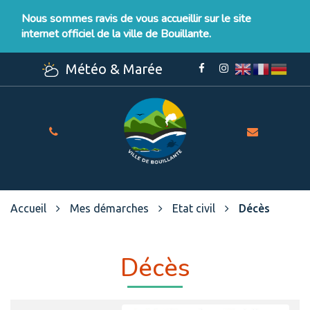
Gestion des traceurs
Nous sommes ravis de vous accueillir sur le site
internet officiel de la ville de Bouillante.
Météo & Marée
Lien
Lien
vers
vers
le
le
compte
compte
Facebook
Instagram
Site
officiel
de
la
Ville
Accueil
Mes démarches
Etat civil
Décès
de
Bouillante
Décès