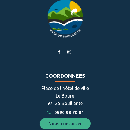
Lien
Lien
vers
vers
le
le
compte
compte
COORDONNÉES
Facebook
Instagram
Place de l'hôtel de ville
Le Bourg
97125 Bouillante
0590 98 70 04
Nous contacter