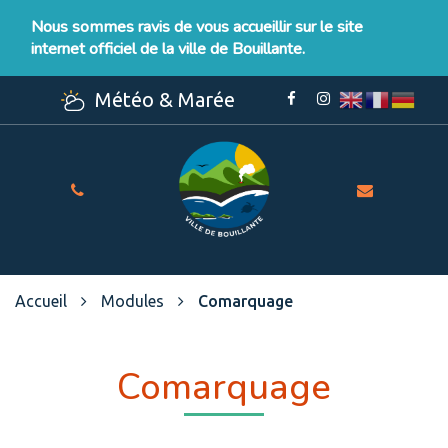
Gestion des traceurs
Nous sommes ravis de vous accueillir sur le site
internet officiel de la ville de Bouillante.
Météo & Marée
Lien
Lien
vers
vers
le
le
compte
compte
Facebook
Instagram
Site
officiel
de
la
Ville
Accueil
Modules
Comarquage
de
Bouillante
Comarquage