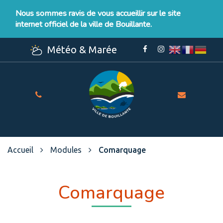
Gestion des traceurs
Nous sommes ravis de vous accueillir sur le site
internet officiel de la ville de Bouillante.
Météo & Marée
Lien
Lien
vers
vers
le
le
compte
compte
Facebook
Instagram
Site
officiel
de
la
Ville
Accueil
Modules
Comarquage
de
Bouillante
Comarquage