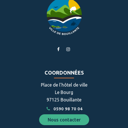
Lien
Lien
vers
vers
le
le
compte
compte
COORDONNÉES
Facebook
Instagram
Place de l'hôtel de ville
Le Bourg
97125 Bouillante
0590 98 70 04
Nous contacter