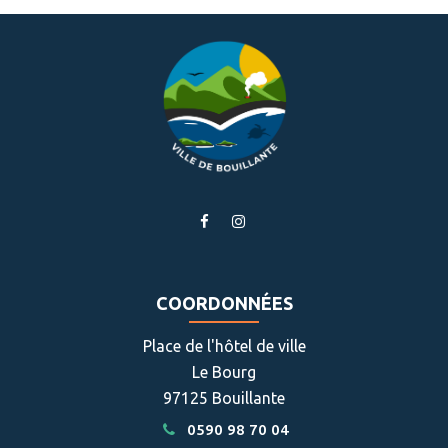
Facebook
Twitter
email
Lien
Lien
vers
vers
le
le
compte
compte
COORDONNÉES
Facebook
Instagram
Place de l'hôtel de ville
Le Bourg
97125 Bouillante
0590 98 70 04