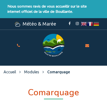
Gestion des traceurs
Nous sommes ravis de vous accueillir sur le site
internet officiel de la ville de Bouillante.
Météo & Marée
Lien
Lien
vers
vers
le
le
compte
compte
Facebook
Instagram
Site
officiel
de
la
Ville
Accueil
Modules
Comarquage
de
Bouillante
Comarquage