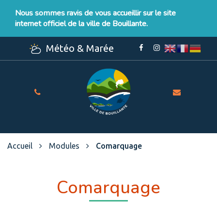
Gestion des traceurs
Nous sommes ravis de vous accueillir sur le site
internet officiel de la ville de Bouillante.
Météo & Marée
Lien
Lien
vers
vers
le
le
compte
compte
Facebook
Instagram
Site
officiel
de
la
Ville
Accueil
Modules
Comarquage
de
Bouillante
Comarquage