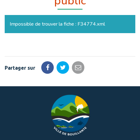
public
Impossible de trouver la fiche : F34774.xml
Partager sur
Partager
Partager
Partager
sur
sur
par
Facebook
Twitter
email