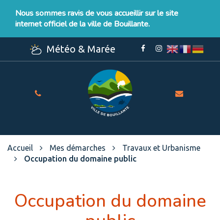
Gestion des traceurs
Nous sommes ravis de vous accueillir sur le site
internet officiel de la ville de Bouillante.
Météo & Marée
Lien
Lien
vers
vers
le
le
compte
compte
Facebook
Instagram
Site
officiel
de
la
Ville
Accueil
Mes démarches
Travaux et Urbanisme
de
Occupation du domaine public
Bouillante
Occupation du domaine