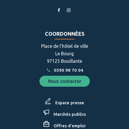
Lien
Lien
vers
vers
le
le
compte
compte
COORDONNÉES
Facebook
Instagram
Place de l'hôtel de ville
Le Bourg
97125 Bouillante
0590 98 70 04
Nous contacter
Espace presse
Marchés publics
Offres d’emploi