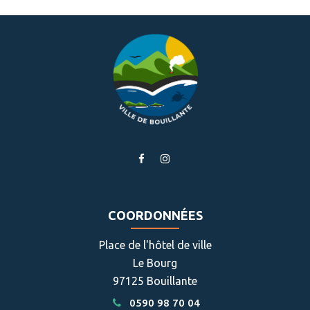
sur
sur
par
Facebook
Twitter
email
Lien
Lien
vers
vers
le
le
compte
compte
COORDONNÉES
Facebook
Instagram
Place de l'hôtel de ville
Le Bourg
97125 Bouillante
0590 98 70 04