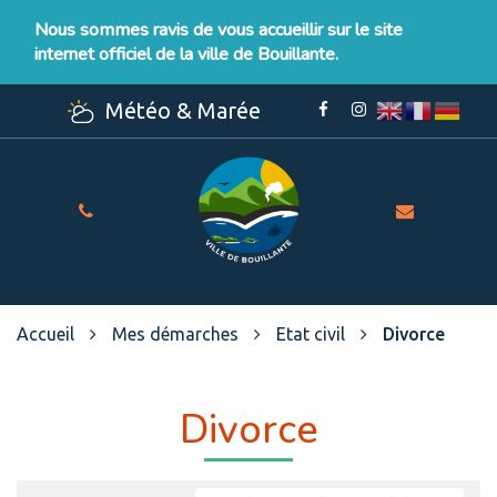
Gestion des traceurs
Nous sommes ravis de vous accueillir sur le site
internet officiel de la ville de Bouillante.
Météo & Marée
Lien
Lien
vers
vers
le
le
compte
compte
Facebook
Instagram
Site
officiel
de
la
Ville
Accueil
Mes démarches
Etat civil
Divorce
de
Bouillante
Divorce