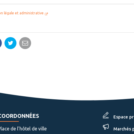
on légale et administrative
artager
Partager
Partager
ur
sur
par
acebook
Twitter
email
COORDONNÉES
Espace p
lace de l'hôtel de ville
Marchés p