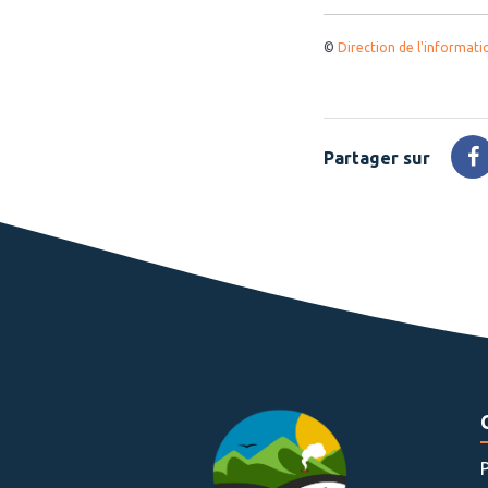
©
Direction de l'informati
Partager sur
P
s
F
P