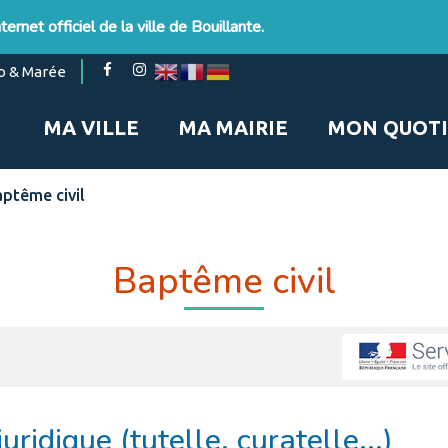
ernet officiel de la ville de Bouillante.
Lien
Lien
o & Marée
vers
vers
le
le
MA VILLE
MA MAIRIE
MON QUOTI
compte
compte
Facebook
Instagram
ptême civil
Baptême civil
uridique (tutelle, curatelle...)