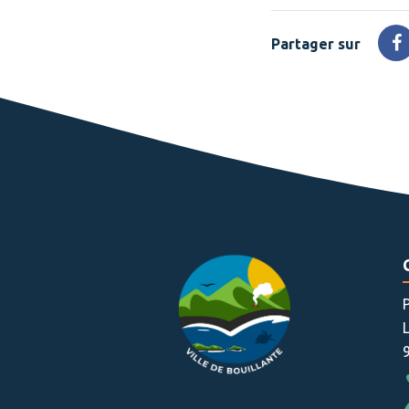
Partager sur
P
s
F
P