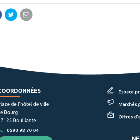
artager
Partager
Partager
ur
sur
par
acebook
Twitter
email
COORDONNÉES
Espace p
lace de l'hôtel de ville
Marchés p
Le Bourg
Offres d’
97125 Bouillante
0590 98 70 04
NE