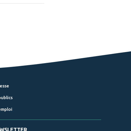
resse
ublics
emploi
WSLETTER