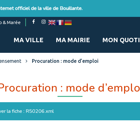
ernet officiel de la ville de Bouillante.
Lien
Lien
o & Marée
vers
vers
le
le
MA VILLE
MA MAIRIE
MON QUOTI
compte
compte
Facebook
Instagram
ecensement
Procuration : mode d’emploi
Procuration : mode d’emplo
ver la fiche : R50206.xml