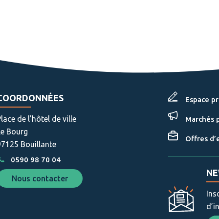
acebook
Twitter
email
COORDONNÉES
Espace p
lace de l'hôtel de ville
Marchés p
Le Bourg
Offres d’
97125 Bouillante
0590 98 70 04
NE
Nous contacter
Ins
d’i