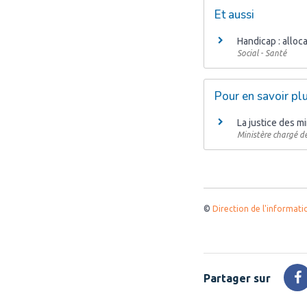
Et aussi
Handicap : alloc
Social - Santé
Pour en savoir pl
La justice des m
Ministère chargé de
©
Direction de l'informati
Partager sur
P
s