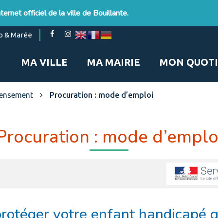
ernet officiel de la ville de Bouillante.
Lien
Lien
o & Marée
vers
vers
le
le
MA VILLE
MA MAIRIE
MON QUOTI
compte
compte
Facebook
Instagram
ecensement
Procuration : mode d’emploi
Procuration : mode d’emplo
otéger votre enfant handicapé 