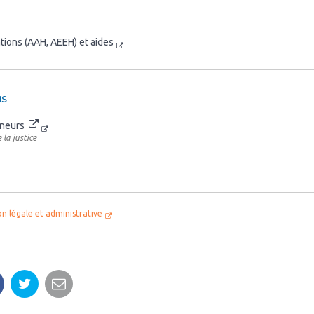
ations (AAH, AEEH) et aides
us
ineurs
 la justice
on légale et administrative
artager
Partager
Partager
ur
sur
par