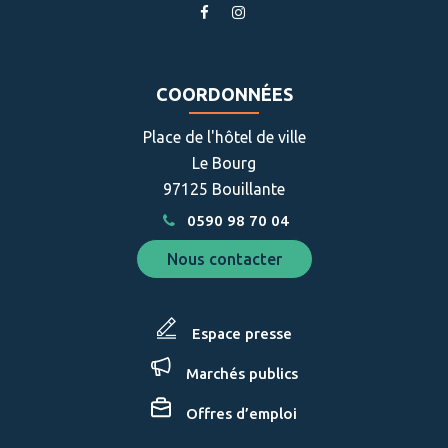
Lien
Lien
vers
vers
le
le
compte
compte
COORDONNÉES
Facebook
Instagram
Place de l'hôtel de ville
Le Bourg
97125 Bouillante
0590 98 70 04
Nous contacter
Espace presse
Marchés publics
Offres d’emploi