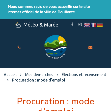
Gestion des traceurs
Nous sommes ravis de vous accueillir sur le site
internet officiel de la ville de Bouillante.
Météo & Marée
Lien
Lien
vers
vers
le
le
compte
compte
Facebook
Instagram
Site
officiel
de
la
Ville
Accueil
Mes démarches
Élections et recensement
de
Procuration : mode d’emploi
Bouillante
Procuration : mode