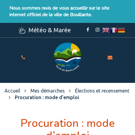
Gestion des traceurs
Nous sommes ravis de vous accueillir sur le site
internet officiel de la ville de Bouillante.
Météo & Marée
Lien
Lien
vers
vers
le
le
compte
compte
Facebook
Instagram
Site
officiel
de
la
Ville
Accueil
Mes démarches
Élections et recensement
de
Procuration : mode d’emploi
Bouillante
Procuration : mode