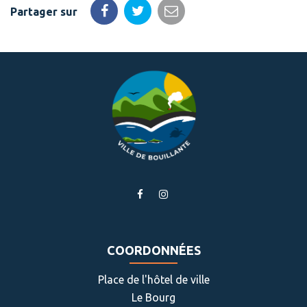
Partager sur
Partager
Partager
Partager
sur
sur
par
Facebook
Twitter
email
Lien
Lien
vers
vers
le
le
compte
compte
COORDONNÉES
Facebook
Instagram
Place de l'hôtel de ville
Le Bourg