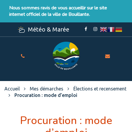
Gestion des traceurs
Nous sommes ravis de vous accueillir sur le site
internet officiel de la ville de Bouillante.
Météo & Marée
Lien
Lien
vers
vers
le
le
compte
compte
Facebook
Instagram
Site
officiel
de
la
Ville
Accueil
Mes démarches
Élections et recensement
de
Procuration : mode d’emploi
Bouillante
Procuration : mode