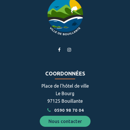
Lien
Lien
vers
vers
le
le
compte
compte
COORDONNÉES
Facebook
Instagram
Place de l'hôtel de ville
Le Bourg
97125 Bouillante
0590 98 70 04
Nous contacter