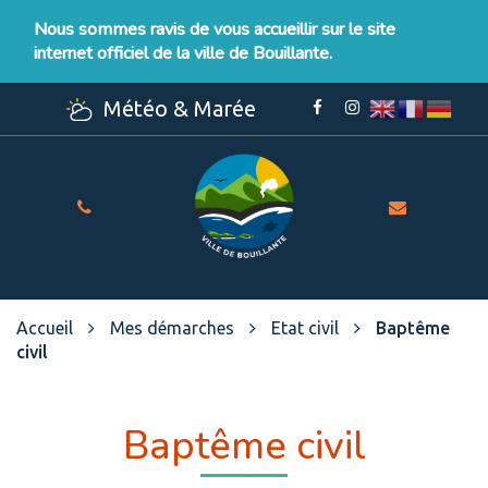
Gestion des traceurs
Nous sommes ravis de vous accueillir sur le site
internet officiel de la ville de Bouillante.
Météo & Marée
Lien
Lien
vers
vers
le
le
compte
compte
Facebook
Instagram
Site
officiel
de
la
Ville
Accueil
Mes démarches
Etat civil
Baptême
de
civil
Bouillante
Baptême civil