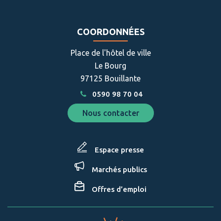
vers
vers
le
le
compte
compte
COORDONNÉES
Facebook
Instagram
Place de l'hôtel de ville
Le Bourg
97125 Bouillante
0590 98 70 04
Nous contacter
Espace presse
Marchés publics
Offres d’emploi