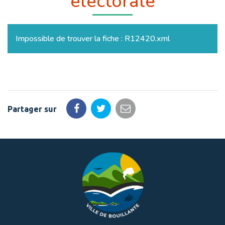
électorale
Impossible de trouver la fiche : R12420.xml
Partager sur
Partager
Partager
Partager
sur
sur
par
Facebook
Twitter
email