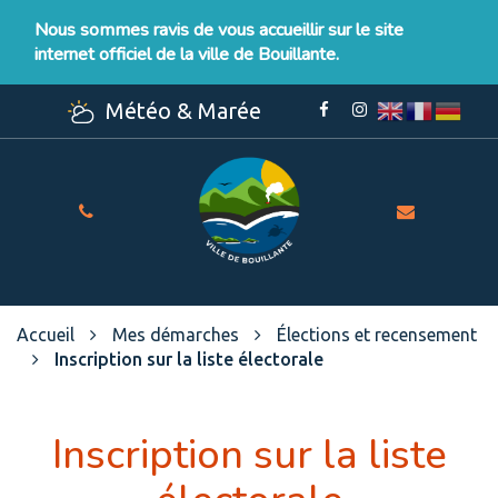
Gestion des traceurs
Nous sommes ravis de vous accueillir sur le site
internet officiel de la ville de Bouillante.
Météo & Marée
Lien
Lien
vers
vers
le
le
compte
compte
Facebook
Instagram
Site
officiel
de
la
Ville
Accueil
Mes démarches
Élections et recensement
de
Inscription sur la liste électorale
Bouillante
Inscription sur la liste