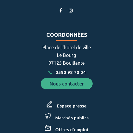
Lien
Lien
vers
vers
le
le
compte
compte
COORDONNÉES
Facebook
Instagram
Place de l'hôtel de ville
Le Bourg
97125 Bouillante
0590 98 70 04
Nous contacter
Espace presse
Marchés publics
Offres d’emploi