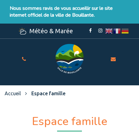
Gestion des traceurs
Nous sommes ravis de vous accueillir sur le site
internet officiel de la ville de Bouillante.
Météo & Marée
Lien
Lien
vers
vers
le
le
compte
compte
Facebook
Instagram
Site
officiel
de
la
Ville
Accueil
Espace famille
de
Bouillante
Espace famille