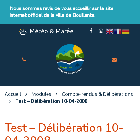
Gestion des traceurs
Nous sommes ravis de vous accueillir sur le site
internet officiel de la ville de Bouillante.
Météo & Marée
Lien
Lien
vers
vers
le
le
compte
compte
Facebook
Instagram
Site
officiel
de
la
Ville
Accueil
Modules
Compte-rendus & Délibérations
de
Test – Délibération 10-04-2008
Bouillante
Test – Délibération 10-