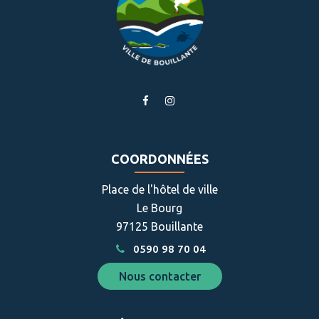
Lien
Lien
vers
vers
le
le
compte
compte
COORDONNÉES
Facebook
Instagram
Place de l'hôtel de ville
Le Bourg
97125 Bouillante
0590 98 70 04
Nous contacter